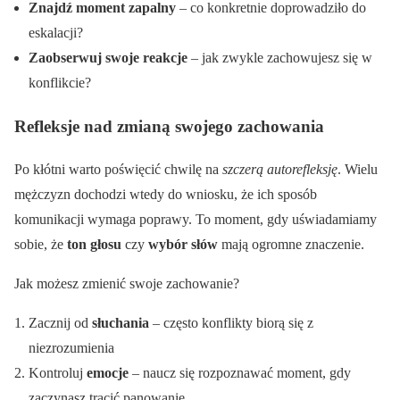
Znajdź moment zapalny
– co konkretnie doprowadziło do
eskalacji?
Zaobserwuj swoje reakcje
– jak zwykle zachowujesz się w
konflikcie?
Refleksje nad zmianą swojego zachowania
Po kłótni warto poświęcić chwilę na
szczerą autorefleksję
. Wielu
mężczyzn dochodzi wtedy do wniosku, że ich sposób
komunikacji wymaga poprawy. To moment, gdy uświadamiamy
sobie, że
ton głosu
czy
wybór słów
mają ogromne znaczenie.
Jak możesz zmienić swoje zachowanie?
Zacznij od
słuchania
– często konflikty biorą się z
niezrozumienia
Kontroluj
emocje
– naucz się rozpoznawać moment, gdy
zaczynasz tracić panowanie