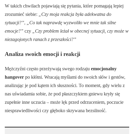
W takich chwilach pojawiają się pytania, które pomagają lepiej
zrozumieć siebie:
„Czy moja reakcja była adekwatna do
sytuacji?”
,
„Co tak naprawdę wyzwoliło we mnie tak silne
emocje?”
czy
„Czy problem leżał w obecnej sytuacji, czy może w
niezagojonych ranach z przeszłości?”
Analiza swoich emocji i reakcji
Mężczyźni często przeżywają swego rodzaju
emocjonalny
hangover
po kłótni. Wracają myślami do swoich słów i gestów,
analizując je pod kątem ich słuszności. To moment, gdy wielu z
nas uświadamia sobie, że pod płaszczykiem gniewu kryły się
zupełnie inne uczucia – może lęk przed odrzuceniem, poczucie
niesprawiedliwości czy głęboko skrywana bezsilność.