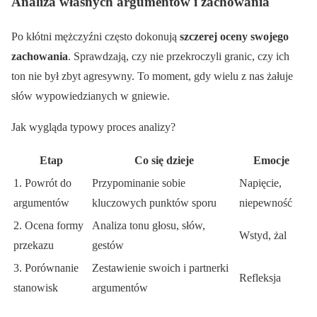
Analiza własnych argumentów i zachowania
Po kłótni mężczyźni często dokonują
szczerej oceny swojego
zachowania
. Sprawdzają, czy nie przekroczyli granic, czy ich
ton nie był zbyt agresywny. To moment, gdy wielu z nas żałuje
słów wypowiedzianych w gniewie.
Jak wygląda typowy proces analizy?
Etap
Co się dzieje
Emocje
1. Powrót do
Przypominanie sobie
Napięcie,
argumentów
kluczowych punktów sporu
niepewność
2. Ocena formy
Analiza tonu głosu, słów,
Wstyd, żal
przekazu
gestów
3. Porównanie
Zestawienie swoich i partnerki
Refleksja
stanowisk
argumentów