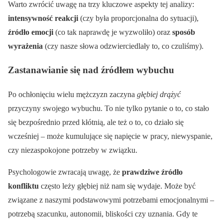
Warto zwrócić uwagę na trzy kluczowe aspekty tej analizy:
intensywność reakcji
(czy była proporcjonalna do sytuacji),
źródło emocji
(co tak naprawdę je wyzwoliło) oraz
sposób
wyrażenia
(czy nasze słowa odzwierciedlały to, co czuliśmy).
Zastanawianie się nad źródłem wybuchu
Po ochłonięciu wielu mężczyzn zaczyna
głębiej drążyć
przyczyny swojego wybuchu. To nie tylko pytanie o to, co stało
się bezpośrednio przed kłótnią, ale też o to, co działo się
wcześniej – może kumulujące się napięcie w pracy, niewyspanie,
czy niezaspokojone potrzeby w związku.
Psychologowie zwracają uwagę, że
prawdziwe źródło
konfliktu
często leży głębiej niż nam się wydaje. Może być
związane z naszymi podstawowymi potrzebami emocjonalnymi –
potrzebą szacunku, autonomii, bliskości czy uznania. Gdy te