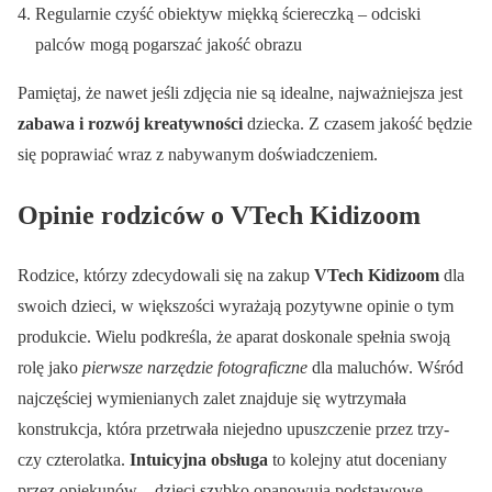
Regularnie czyść obiektyw miękką ściereczką – odciski
palców mogą pogarszać jakość obrazu
Pamiętaj, że nawet jeśli zdjęcia nie są idealne, najważniejsza jest
zabawa i rozwój kreatywności
dziecka. Z czasem jakość będzie
się poprawiać wraz z nabywanym doświadczeniem.
Opinie rodziców o VTech Kidizoom
Rodzice, którzy zdecydowali się na zakup
VTech Kidizoom
dla
swoich dzieci, w większości wyrażają pozytywne opinie o tym
produkcie. Wielu podkreśla, że aparat doskonale spełnia swoją
rolę jako
pierwsze narzędzie fotograficzne
dla maluchów. Wśród
najczęściej wymienianych zalet znajduje się wytrzymała
konstrukcja, która przetrwała niejedno upuszczenie przez trzy-
czy czterolatka.
Intuicyjna obsługa
to kolejny atut doceniany
przez opiekunów – dzieci szybko opanowują podstawowe