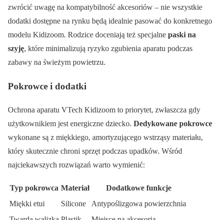
zwrócić uwagę na kompatybilność akcesoriów – nie wszystkie
dodatki dostępne na rynku będą idealnie pasować do konkretnego
modelu Kidizoom. Rodzice doceniają też specjalne
paski na
szyję
, które minimalizują ryzyko zgubienia aparatu podczas
zabawy na świeżym powietrzu.
Pokrowce i dodatki
Ochrona aparatu VTech Kidizoom to priorytet, zwłaszcza gdy
użytkownikiem jest energiczne dziecko.
Dedykowane pokrowce
wykonane są z miękkiego, amortyzującego wstrząsy materiału,
który skutecznie chroni sprzęt podczas upadków. Wśród
najciekawszych rozwiązań warto wymienić:
Typ pokrowca
Materiał
Dodatkowe funkcje
Miękki etui
Silicone
Antypoślizgowa powierzchnia
Twarda walizka
Plastik
Miejsce na akcesoria