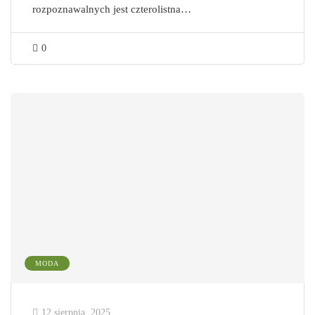
rozpoznawalnych jest czterolistna…
0
MODA
12 sierpnia, 2025