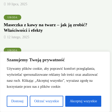
10 lipca, 2025
URODA
Maseczka z kawy na twarz – jak ją zrobić?
Właściwości i efekty
12 lutego, 2025
URODA
Maseczka z awokado na twarz – jak ją zrobić?
Szanujemy Twoją prywatność
Właściwości i efekty
Używamy plików cookie, aby poprawić komfort przeglądania,
12 lutego, 2025
wyświetlać spersonalizowane reklamy lub treści oraz analizować
nasz ruch. Klikając „Akceptuj wszystko”, wyrażasz zgodę na
Najnowsze
korzystanie przez nas z plików cookie.
Dostosuj
Odrzuć wszystkie
Akceptuj wszystkie
LIFESTYLE
Hē Man Power – naturalne rozwiązania dla