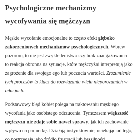
Psychologiczne mechanizmy
wycofywania się mężczyzn
Męskie wycofanie emocjonalne to często efekt
głęboko
zakorzenionych mechanizmów psychologicznych
. Wbrew
pozorom, to nie jest zwykłe lenistwo czy brak zaangażowania –
to reakcja obronna na sytuacje, które mężczyźni interpretują jako
zagrożenie dla swojego ego lub poczucia wartości.
Zrozumienie
tych procesów to klucz do rozwiązania wielu nieporozumień w
relacjach
.
Podstawowy błąd kobiet polega na traktowaniu męskiego
wycofania jako osobistego odrzucenia. Tymczasem
większość
mężczyzn nie zdaje sobie nawet sprawy
, jak ich zachowanie
wpływa na partnerkę. Działają instynktownie, uciekając od tego,
co postrzegają jako źródło frustracji lub bezsilności.