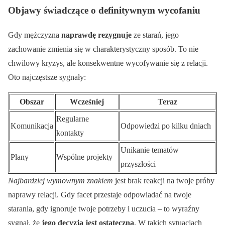
Objawy świadczące o definitywnym wycofaniu
Gdy mężczyzna
naprawdę rezygnuje
ze starań, jego
zachowanie zmienia się w charakterystyczny sposób. To nie
chwilowy kryzys, ale konsekwentne wycofywanie się z relacji.
Oto najczęstsze sygnały:
Obszar
Wcześniej
Teraz
Regularne
Komunikacja
Odpowiedzi po kilku dniach
kontakty
Unikanie tematów
Plany
Wspólne projekty
przyszłości
Najbardziej wymownym znakiem
jest brak reakcji na twoje próby
naprawy relacji. Gdy facet przestaje odpowiadać na twoje
starania, gdy ignoruje twoje potrzeby i uczucia – to wyraźny
sygnał, że
jego decyzja jest ostateczna
. W takich sytuacjach