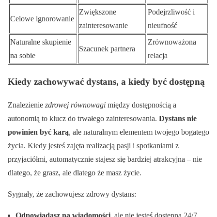
Zwiększone
Podejrzliwość i
Celowe ignorowanie
zainteresowanie
nieufność
Naturalne skupienie
Zrównoważona
Szacunek partnera
na sobie
relacja
Kiedy zachowywać dystans, a kiedy być dostępną
Znalezienie
zdrowej równowagi
między dostępnością a
autonomią to klucz do trwałego zainteresowania.
Dystans nie
powinien być karą
, ale naturalnym elementem twojego bogatego
życia. Kiedy jesteś zajęta realizacją pasji i spotkaniami z
przyjaciółmi, automatycznie stajesz się bardziej atrakcyjna – nie
dlatego, że grasz, ale dlatego że masz życie.
Sygnały, że zachowujesz zdrowy dystans:
Odpowiadasz na wiadomości
, ale nie jesteś dostępna 24/7