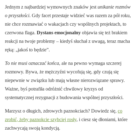
Jednym z najbardziej wymownych znaków jest
unikanie rozmów
o przyszłości
. Gdy facet przestaje widzieć was razem za pół roku,
nie chce rozmawiać o wakacjach czy wspólnych projektach, to
czerwona flaga.
Dystans emocjonalny
objawia się też brakiem
reakcji na twoje problemy – kiedyś słuchał z uwagą, teraz macha
ręką: „jakoś to będzie”.
To nie musi oznaczać końca
, ale na pewno wymaga szczerej
rozmowy. Bywa, że mężczyźni wycofują się, gdy czują się
niepewnie w związku lub mają własne nierozwiązane sprawy.
Ważne, byś potrafiła odróżnić chwilowy kryzys od
systematycznej rezygnacji z budowania wspólnej przyszłości.
Marzysz o długich, zdrowych paznokciach? Dowiedz się,
co
zrobić, żeby paznokcie szybciej rosły
, i ciesz się dłoniami, które
zachwycają swoją kondycją.