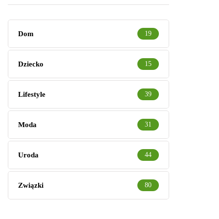
Dom
19
Dziecko
15
Lifestyle
39
Moda
31
Uroda
44
Związki
80