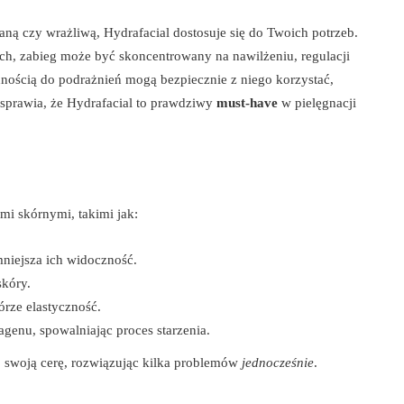
zaną czy wrażliwą, Hydrafacial dostosuje się do Twoich potrzeb.
h, zabieg może być skoncentrowany na nawilżeniu, regulacji
nością do podrażnień mogą bezpiecznie z niego korzystać,
o sprawia, że Hydrafacial to prawdziwy
must-have
w pielęgnacji
mi skórnymi, takimi jak:
niejsza ich widoczność.
skóry.
órze elastyczność.
genu, spowalniając proces starzenia.
swoją cerę, rozwiązując kilka problemów
jednocześnie
.