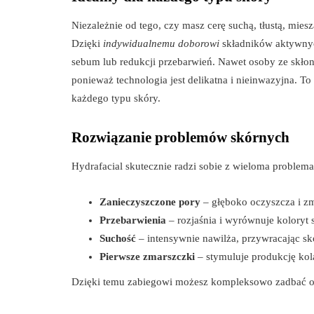
Niezależnie od tego, czy masz cerę suchą, tłustą, mies
Dzięki
indywidualnemu doborowi
składników aktywnyc
sebum lub redukcji przebarwień. Nawet osoby ze skłon
ponieważ technologia jest delikatna i nieinwazyjna. T
każdego typu skóry.
Rozwiązanie problemów skórnych
Hydrafacial skutecznie radzi sobie z wieloma problema
Zanieczyszczone pory
– głęboko oczyszcza i zm
Przebarwienia
– rozjaśnia i wyrównuje koloryt 
Suchość
– intensywnie nawilża, przywracając sk
Pierwsze zmarszczki
– stymuluje produkcję kola
Dzięki temu zabiegowi możesz kompleksowo zadbać o 