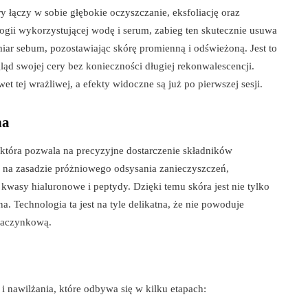
ry łączy w sobie głębokie oczyszczanie, eksfoliację oraz
logii wykorzystującej wodę i serum, zabieg ten skutecznie usuwa
ar sebum, pozostawiając skórę promienną i odświeżoną. Jest to
ląd swojej cery bez konieczności długiej rekonwalescencji.
t tej wrażliwej, a efekty widoczne są już po pierwszej sesji.
na
 która pozwala na precyzyjne dostarczenie składników
a na zasadzie próżniowego odsysania zanieczyszczeń,
kwasy hialuronowe i peptydy. Dzięki temu skóra jest nie tylko
. Technologia ta jest na tyle delikatna, że nie powoduje
 naczynkową.
i nawilżania, które odbywa się w kilku etapach: