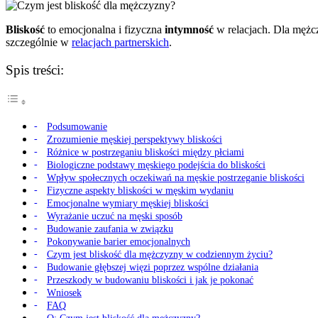
Bliskość
to emocjonalna i fizyczna
intymność
w relacjach. Dla mężc
szczególnie w
relacjach partnerskich
.
Spis treści:
Podsumowanie
Zrozumienie męskiej perspektywy bliskości
Różnice w postrzeganiu bliskości między płciami
Biologiczne podstawy męskiego podejścia do bliskości
Wpływ społecznych oczekiwań na męskie postrzeganie bliskości
Fizyczne aspekty bliskości w męskim wydaniu
Emocjonalne wymiary męskiej bliskości
Wyrażanie uczuć na męski sposób
Budowanie zaufania w związku
Pokonywanie barier emocjonalnych
Czym jest bliskość dla mężczyzny w codziennym życiu?
Budowanie głębszej więzi poprzez wspólne działania
Przeszkody w budowaniu bliskości i jak je pokonać
Wniosek
FAQ