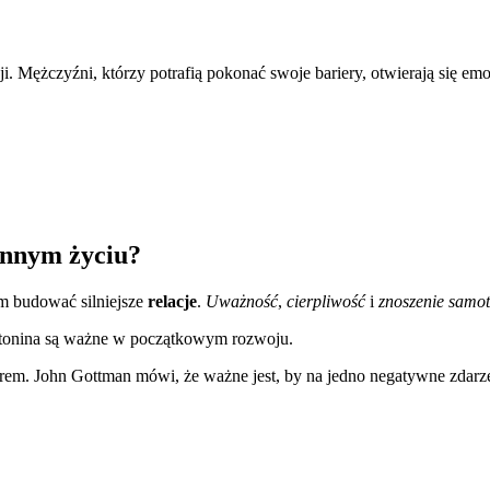
ji. Mężczyźni, którzy potrafią pokonać swoje bariery, otwierają się e
ennym życiu?
m budować silniejsze
relacje
.
Uważność
,
cierpliwość
i
znoszenie samot
erotonina są ważne w początkowym rozwoju.
rem. John Gottman mówi, że ważne jest, by na jedno negatywne zdarze