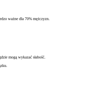
 bardzo ważne dla 70% mężczyzn.
 gdzie mogą wykazać słabość.
ązku.