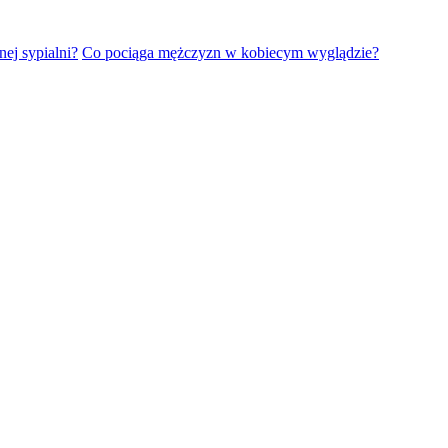
ej sypialni?
Co pociąga mężczyzn w kobiecym wyglądzie?