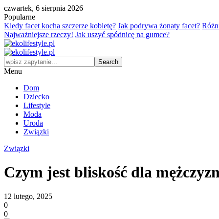
czwartek, 6 sierpnia 2026
Popularne
Kiedy facet kocha szczerze kobietę?
Jak podrywa żonaty facet?
Różni
Najważniejsze rzeczy!
Jak uszyć spódnicę na gumce?
Menu
Dom
Dziecko
Lifestyle
Moda
Uroda
Związki
Związki
Czym jest bliskość dla mężczyz
12 lutego, 2025
0
0