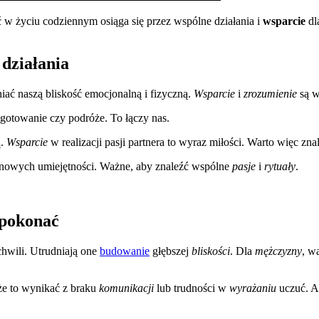
ść w życiu codziennym osiąga się przez wspólne działania i
wsparcie
dl
 działania
iać naszą bliskość emocjonalną i fizyczną.
Wsparcie
i
zrozumienie
są w
gotowanie czy podróże. To łączy nas.
ą.
Wsparcie
w realizacji pasji partnera to wyraz miłości. Warto więc zna
nowych umiejętności. Ważne, aby znaleźć wspólne
pasje
i
rytuały
.
 pokonać
hwili. Utrudniają one
budowanie
głębszej
bliskości
. Dla
mężczyzny
, w
e to wynikać z braku
komunikacji
lub trudności w
wyrażaniu
uczuć. A