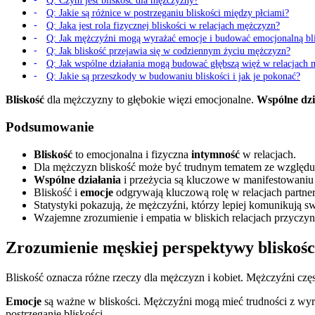
Q: Czym jest bliskość dla mężczyzny?
Q: Jakie są różnice w postrzeganiu bliskości między płciami?
Q: Jaka jest rola fizycznej bliskości w relacjach mężczyzn?
Q: Jak mężczyźni mogą wyrażać emocje i budować emocjonalną bl
Q: Jak bliskość przejawia się w codziennym życiu mężczyzn?
Q: Jak wspólne działania mogą budować głębszą więź w relacjach
Q: Jakie są przeszkody w budowaniu bliskości i jak je pokonać?
Bliskość
dla mężczyzny to głębokie więzi emocjonalne.
Wspólne dzi
Podsumowanie
Bliskość
to emocjonalna i fizyczna
intymność
w relacjach.
Dla mężczyzn bliskość może być trudnym tematem ze względu 
Wspólne działania
i przeżycia są kluczowe w manifestowaniu 
Bliskość i
emocje
odgrywają kluczową rolę w relacjach partner
Statystyki pokazują, że mężczyźni, którzy lepiej komunikują s
Wzajemne zrozumienie i empatia w bliskich relacjach przyczynia
Zrozumienie męskiej perspektywy bliskośc
Bliskość oznacza różne rzeczy dla mężczyzn i kobiet. Mężczyźni częs
Emocje
są ważne w bliskości. Mężczyźni mogą mieć trudności z wyr
postrzeganie bliskości.