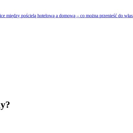
ce między pościelą hotelową a domową – co można przenieść do własn
ny?